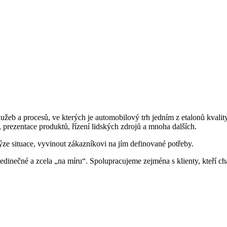
užeb a procesů, ve kterých je automobilový trh jedním z etalonů kvalit
, prezentace produktů, řízení lidských zdrojů a mnoha dalších.
ýze situace, vyvinout zákazníkovi na jím definované potřeby.
jedinečné a zcela „na míru“. Spolupracujeme zejména s klienty, kteří 