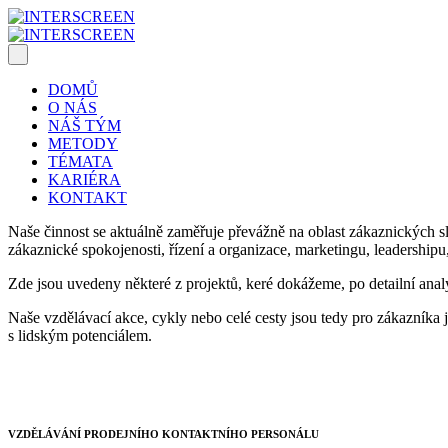
DOMŮ
O NÁS
NÁŠ TÝM
METODY
TÉMATA
KARIÉRA
KONTAKT
Naše činnost se aktuálně zaměřuje převážně na oblast zákaznických sl
zákaznické spokojenosti, řízení a organizace, marketingu, leadershipu
Zde jsou uvedeny některé z projektů, keré dokážeme, po detailní anal
Naše vzdělávací akce, cykly nebo celé cesty jsou tedy pro zákazníka 
s lidským potenciálem.
VZDĚLÁVÁNÍ PRODEJNÍHO KONTAKTNÍHO PERSONÁLU