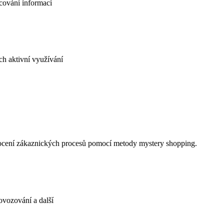
cování informací
ch aktivní využívání
hodnocení zákaznických procesů pomocí metody mystery shopping.
rovozování a další