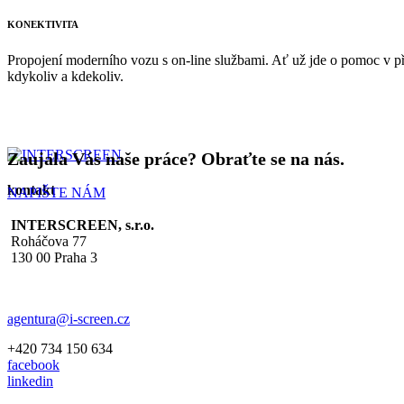
KONEKTIVITA
Propojení moderního vozu s on-line službami. Ať už jde o pomoc v př
kdykoliv a kdekoliv.
Zaujala Vás naše práce? Obraťte se na nás.
kontakt
NAPIŠTE NÁM
INTERSCREEN, s.r.o.
Roháčova 77
130 00 Praha 3
agentura@i-screen.cz
+420 734 150 634
facebook
linkedin